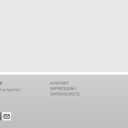
9
KONTAKT
IMPRESSUM /
ing Agentur
DATENSCHUTZ