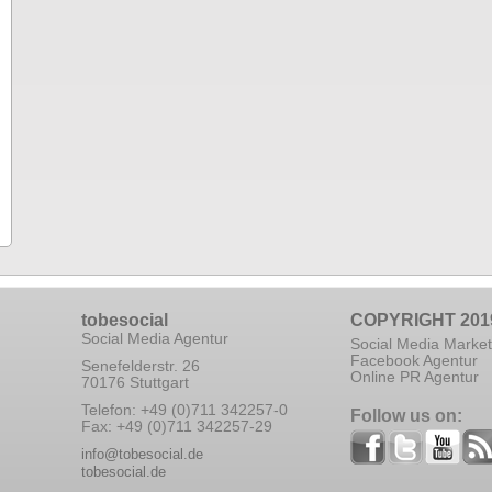
tobesocial
COPYRIGHT 201
Social Media Agentur
Social Media Market
Facebook Agentur
Senefelderstr. 26
Online PR Agentur
70176 Stuttgart
Telefon: +49 (0)711 342257-0
Follow us on:
Fax: +49 (0)711 342257-29
info@tobesocial.de
tobesocial.de