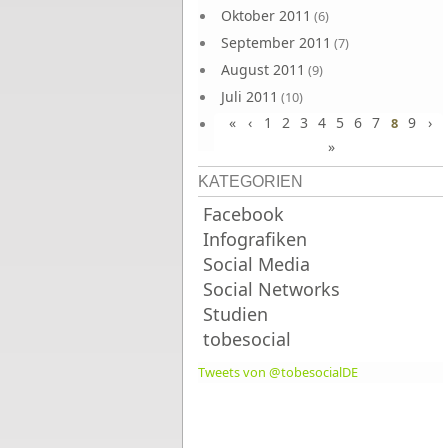
Oktober 2011
(6)
September 2011
(7)
August 2011
(9)
Juli 2011
(10)
«
‹
1
2
3
4
5
6
7
9
›
Juni 2011
8
(9)
»
KATEGORIEN
Facebook
Infografiken
Social Media
Social Networks
Studien
tobesocial
Tweets von @tobesocialDE