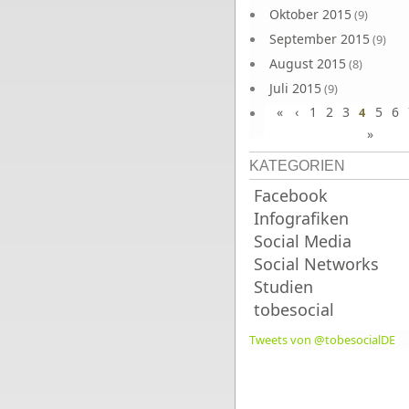
Oktober 2015
(9)
September 2015
(9)
August 2015
(8)
Juli 2015
(9)
«
‹
1
2
3
5
6
Juni 2015
4
(9)
»
KATEGORIEN
Facebook
Infografiken
Social Media
Social Networks
Studien
tobesocial
Tweets von @tobesocialDE