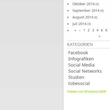
Oktober 2014
(6)
September 2014
(8)
August 2014
(8)
Juli 2014
(9)
«
‹
1
2
3
4
6
Juni 2014
5
(8)
»
KATEGORIEN
Facebook
Infografiken
Social Media
Social Networks
Studien
tobesocial
Tweets von @tobesocialDE