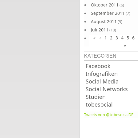
Oktober 2011
(6)
September 2011
(7)
August 2011
(9)
Juli 2011
(10)
«
‹
1
2
3
4
5
6
Juni 2011
(9)
»
KATEGORIEN
Facebook
Infografiken
Social Media
Social Networks
Studien
tobesocial
Tweets von @tobesocialDE