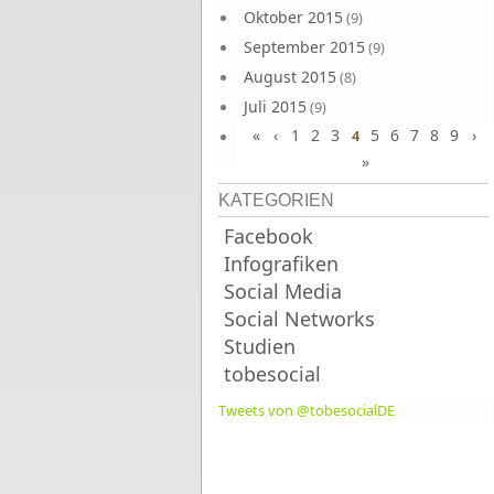
Oktober 2015
(9)
September 2015
(9)
August 2015
(8)
Juli 2015
(9)
«
‹
1
2
3
5
6
7
8
9
›
Juni 2015
4
(9)
»
KATEGORIEN
Facebook
Infografiken
Social Media
Social Networks
Studien
tobesocial
Tweets von @tobesocialDE