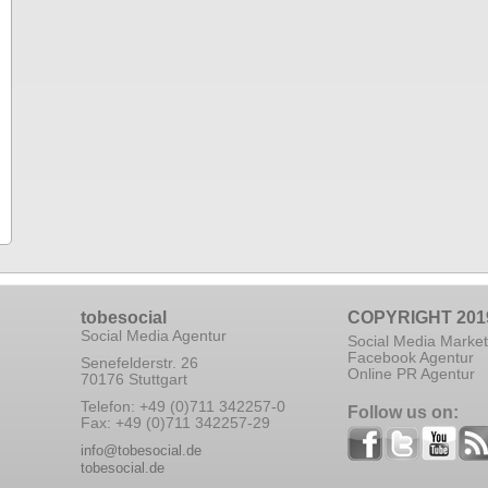
tobesocial
COPYRIGHT 201
Social Media Agentur
Social Media Market
Facebook Agentur
Senefelderstr. 26
Online PR Agentur
70176 Stuttgart
Telefon: +49 (0)711 342257-0
Follow us on:
Fax: +49 (0)711 342257-29
info@tobesocial.de
tobesocial.de