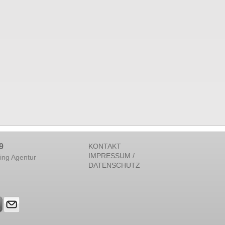
9
KONTAKT
IMPRESSUM /
ing Agentur
DATENSCHUTZ