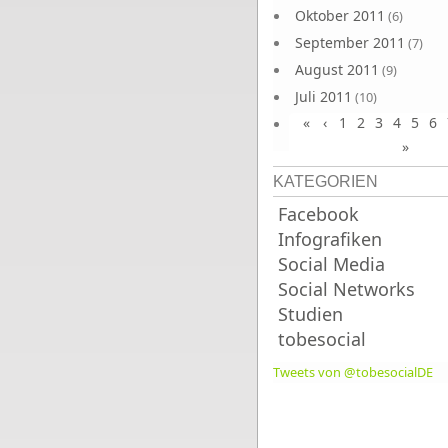
Oktober 2011
(6)
September 2011
(7)
August 2011
(9)
Juli 2011
(10)
«
‹
1
2
3
4
5
6
Juni 2011
(9)
»
KATEGORIEN
Facebook
Infografiken
Social Media
Social Networks
Studien
tobesocial
Tweets von @tobesocialDE