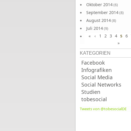
Oktober 2014
(6)
September 2014
(8)
August 2014
(8)
Juli 2014
(9)
«
‹
1
2
3
4
6
Juni 2014
5
(8)
»
KATEGORIEN
Facebook
Infografiken
Social Media
Social Networks
Studien
tobesocial
Tweets von @tobesocialDE