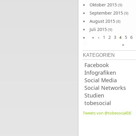
Oktober 2015
(9)
September 2015
(9)
August 2015
(8)
Juli 2015
(9)
«
‹
1
2
3
5
6
Juni 2015
4
(9)
»
KATEGORIEN
Facebook
Infografiken
Social Media
Social Networks
Studien
tobesocial
Tweets von @tobesocialDE