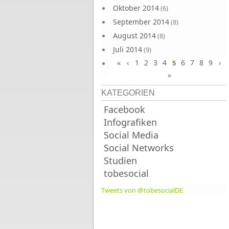
Oktober 2014
(6)
September 2014
(8)
August 2014
(8)
Juli 2014
(9)
«
‹
1
2
3
4
6
7
8
9
›
Juni 2014
5
(8)
»
KATEGORIEN
Facebook
Infografiken
Social Media
Social Networks
Studien
tobesocial
Tweets von @tobesocialDE