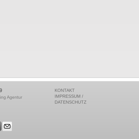
9
KONTAKT
IMPRESSUM /
ing Agentur
DATENSCHUTZ