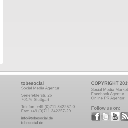
tobesocial
COPYRIGHT 201
Social Media Agentur
Social Media Market
Facebook Agentur
Senefelderstr. 26
Online PR Agentur
70176 Stuttgart
Telefon: +49 (0)711 342257-0
Follow us on:
Fax: +49 (0)711 342257-29
info@tobesocial.de
tobesocial.de