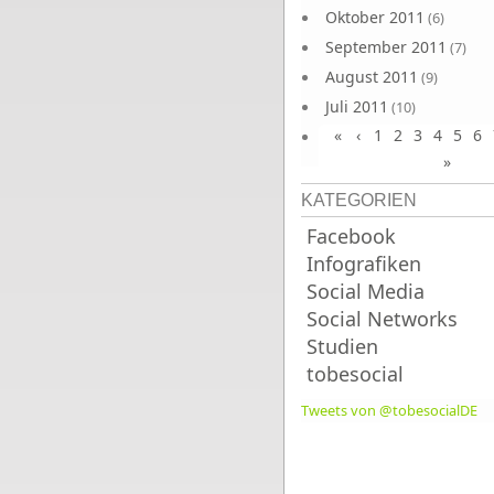
Oktober 2011
(6)
September 2011
(7)
August 2011
(9)
Juli 2011
(10)
«
‹
1
2
3
4
5
6
Juni 2011
(9)
»
KATEGORIEN
Facebook
Infografiken
Social Media
Social Networks
Studien
tobesocial
Tweets von @tobesocialDE