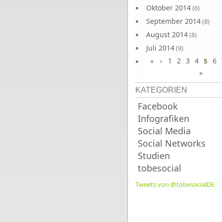
Oktober 2014
(6)
September 2014
(8)
August 2014
(8)
Juli 2014
(9)
«
‹
1
2
3
4
6
Juni 2014
5
(8)
»
KATEGORIEN
Facebook
Infografiken
Social Media
Social Networks
Studien
tobesocial
Tweets von @tobesocialDE