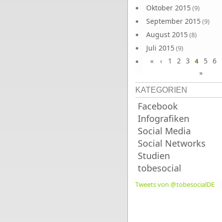
Oktober 2015
(9)
September 2015
(9)
August 2015
(8)
Juli 2015
(9)
«
‹
1
2
3
5
6
Juni 2015
4
(9)
»
KATEGORIEN
Facebook
Infografiken
Social Media
Social Networks
Studien
tobesocial
Tweets von @tobesocialDE