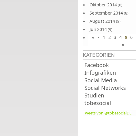
Oktober 2014
(6)
September 2014
(8)
August 2014
(8)
Juli 2014
(9)
«
‹
1
2
3
4
6
Juni 2014
5
(8)
»
KATEGORIEN
Facebook
Infografiken
Social Media
Social Networks
Studien
tobesocial
Tweets von @tobesocialDE