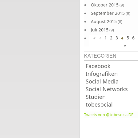
Oktober 2015
(9)
September 2015
(9)
August 2015
(8)
Juli 2015
(9)
«
‹
1
2
3
5
6
Juni 2015
4
(9)
»
KATEGORIEN
Facebook
Infografiken
Social Media
Social Networks
Studien
tobesocial
Tweets von @tobesocialDE