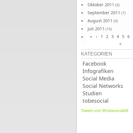
Oktober 2011
(6)
September 2011
(7)
August 2011
(9)
Juli 2011
(10)
«
‹
1
2
3
4
5
6
Juni 2011
(9)
»
KATEGORIEN
Facebook
Infografiken
Social Media
Social Networks
Studien
tobesocial
Tweets von @tobesocialDE