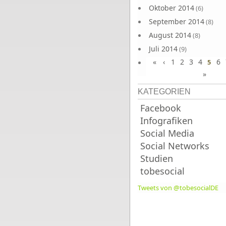
Oktober 2014
(6)
September 2014
(8)
August 2014
(8)
Juli 2014
(9)
«
‹
1
2
3
4
6
Juni 2014
5
(8)
»
KATEGORIEN
Facebook
Infografiken
Social Media
Social Networks
Studien
tobesocial
Tweets von @tobesocialDE