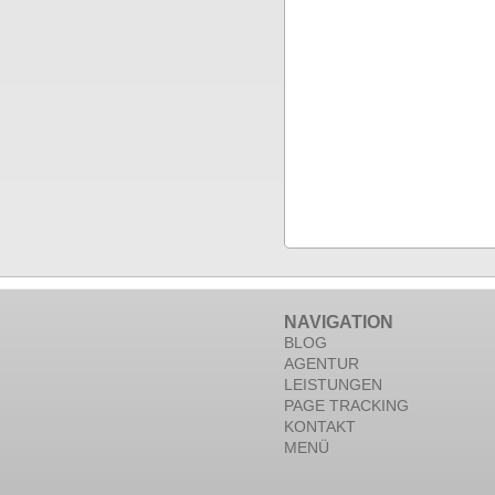
NAVIGATION
BLOG
AGENTUR
LEISTUNGEN
PAGE TRACKING
KONTAKT
MENÜ