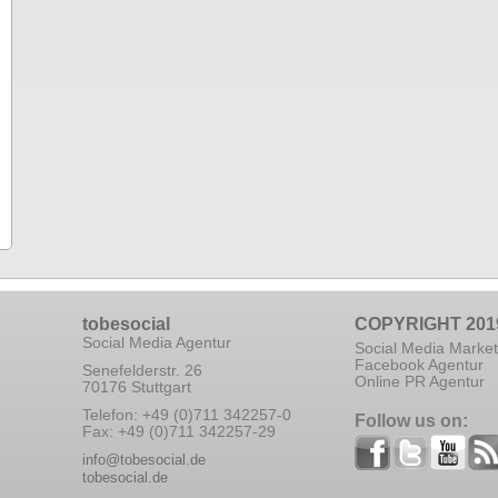
tobesocial
COPYRIGHT 201
Social Media Agentur
Social Media Market
Facebook Agentur
Senefelderstr. 26
Online PR Agentur
70176 Stuttgart
Telefon: +49 (0)711 342257-0
Follow us on:
Fax: +49 (0)711 342257-29
info@tobesocial.de
tobesocial.de