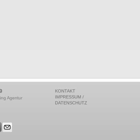
9
KONTAKT
IMPRESSUM /
ing Agentur
DATENSCHUTZ