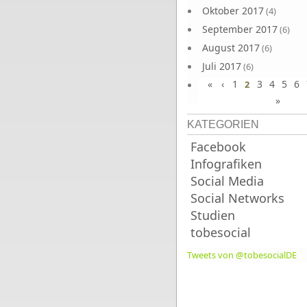
Oktober 2017
(4)
September 2017
(6)
August 2017
(6)
Juli 2017
(6)
«
‹
1
3
4
5
6
Juni 2017
2
(6)
»
KATEGORIEN
Facebook
Infografiken
Social Media
Social Networks
Studien
tobesocial
Tweets von @tobesocialDE