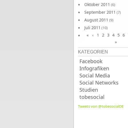
Oktober 2011
(6)
September 2011
(7)
August 2011
(9)
Juli 2011
(10)
«
‹
1
2
3
4
5
6
Juni 2011
(9)
»
KATEGORIEN
Facebook
Infografiken
Social Media
Social Networks
Studien
tobesocial
Tweets von @tobesocialDE