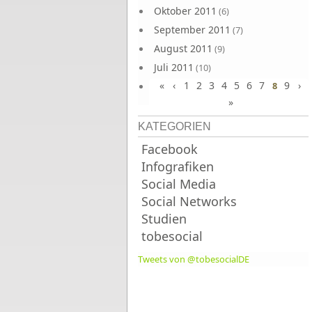
Oktober 2011
(6)
September 2011
(7)
August 2011
(9)
Juli 2011
(10)
«
‹
1
2
3
4
5
6
7
9
›
Juni 2011
8
(9)
»
KATEGORIEN
Facebook
Infografiken
Social Media
Social Networks
Studien
tobesocial
Tweets von @tobesocialDE