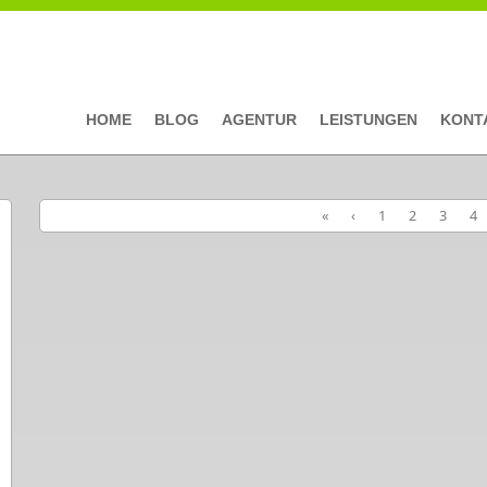
HOME
BLOG
AGENTUR
LEISTUNGEN
KONT
«
‹
1
2
3
4
Seiten