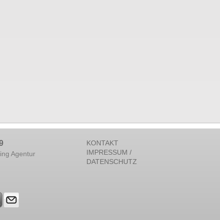
9
KONTAKT
IMPRESSUM /
ing Agentur
DATENSCHUTZ