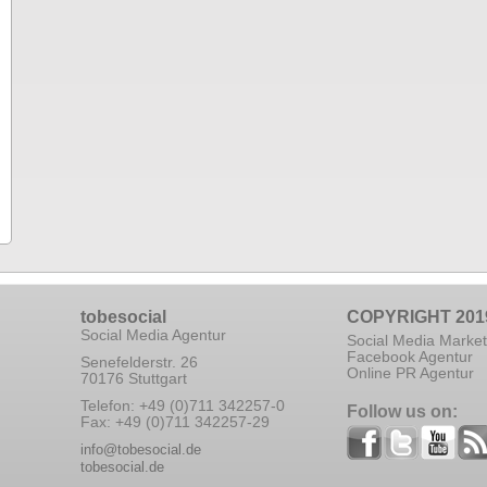
tobesocial
COPYRIGHT 201
Social Media Agentur
Social Media Market
Facebook Agentur
Senefelderstr. 26
Online PR Agentur
70176 Stuttgart
Telefon: +49 (0)711 342257-0
Follow us on:
Fax: +49 (0)711 342257-29
info@tobesocial.de
tobesocial.de