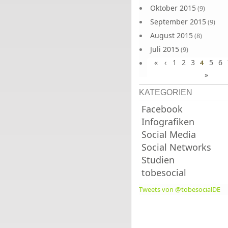
Oktober 2015
(9)
September 2015
(9)
August 2015
(8)
Juli 2015
(9)
«
‹
1
2
3
5
6
Juni 2015
4
(9)
»
KATEGORIEN
Facebook
Infografiken
Social Media
Social Networks
Studien
tobesocial
Tweets von @tobesocialDE