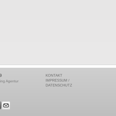
9
KONTAKT
IMPRESSUM /
ing Agentur
DATENSCHUTZ