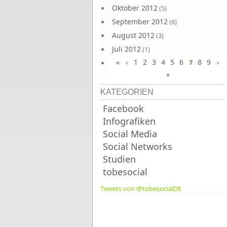
Oktober 2012
(5)
September 2012
(6)
August 2012
(3)
Juli 2012
(1)
«
‹
1
2
3
4
5
6
8
9
›
Juni 2012
7
(4)
»
KATEGORIEN
Facebook
Infografiken
Social Media
Social Networks
Studien
tobesocial
Tweets von @tobesocialDE