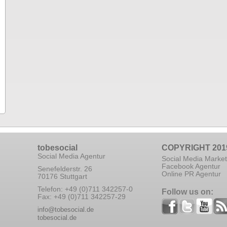
tobesocial
COPYRIGHT 201
Social Media Agentur
Social Media Market
Facebook Agentur
Senefelderstr. 26
Online PR Agentur
70176 Stuttgart
Telefon: +49 (0)711 342257-0
Follow us on:
Fax: +49 (0)711 342257-29
info@tobesocial.de
tobesocial.de