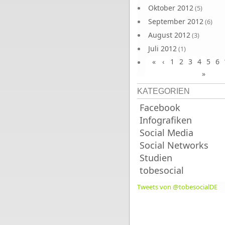
Oktober 2012
(5)
September 2012
(6)
August 2012
(3)
Juli 2012
(1)
«
‹
1
2
3
4
5
6
Juni 2012
(4)
»
KATEGORIEN
Facebook
Infografiken
Social Media
Social Networks
Studien
tobesocial
Tweets von @tobesocialDE