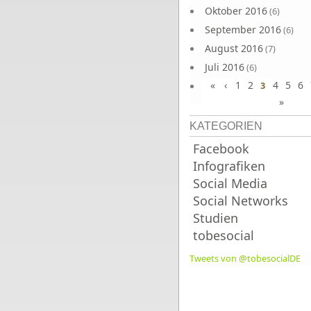
Oktober 2016
(6)
September 2016
(6)
August 2016
(7)
Juli 2016
(6)
«
‹
1
2
4
5
6
Juni 2016
3
(7)
»
KATEGORIEN
Facebook
Infografiken
Social Media
Social Networks
Studien
tobesocial
Tweets von @tobesocialDE