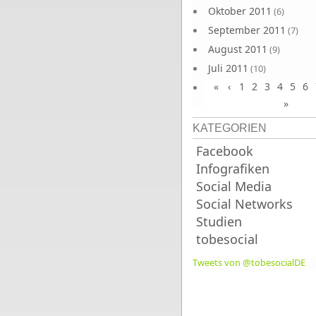
Oktober 2011
(6)
September 2011
(7)
August 2011
(9)
Juli 2011
(10)
«
‹
1
2
3
4
5
6
Juni 2011
(9)
»
KATEGORIEN
Facebook
Infografiken
Social Media
Social Networks
Studien
tobesocial
Tweets von @tobesocialDE