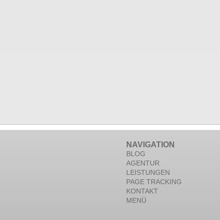
NAVIGATION
BLOG
AGENTUR
LEISTUNGEN
PAGE TRACKING
KONTAKT
MENÜ