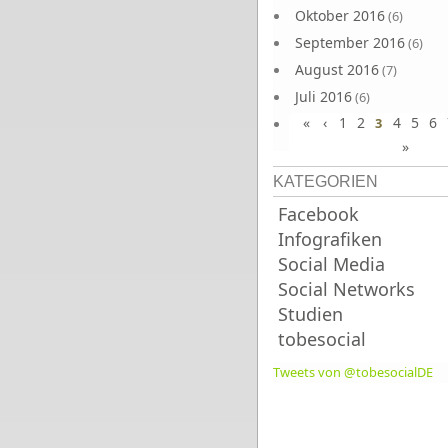
Oktober 2016
(6)
September 2016
(6)
August 2016
(7)
Juli 2016
(6)
«
‹
1
2
4
5
6
Juni 2016
3
(7)
»
KATEGORIEN
Facebook
Infografiken
Social Media
Social Networks
Studien
tobesocial
Tweets von @tobesocialDE