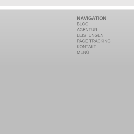
NAVIGATION
BLOG
AGENTUR
LEISTUNGEN
PAGE TRACKING
KONTAKT
MENÜ