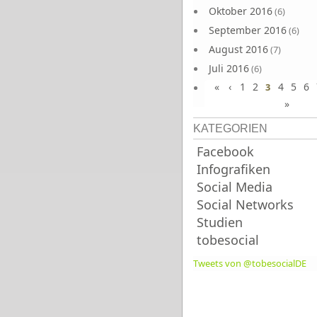
Oktober 2016
(6)
September 2016
(6)
August 2016
(7)
Juli 2016
(6)
«
‹
1
2
4
5
6
Juni 2016
3
(7)
»
KATEGORIEN
Facebook
Infografiken
Social Media
Social Networks
Studien
tobesocial
Tweets von @tobesocialDE