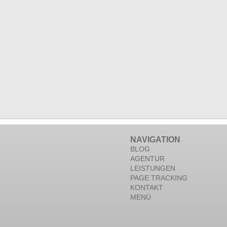
NAVIGATION
BLOG
AGENTUR
LEISTUNGEN
PAGE TRACKING
KONTAKT
MENÜ