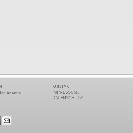
9
KONTAKT
IMPRESSUM /
ing Agentur
DATENSCHUTZ