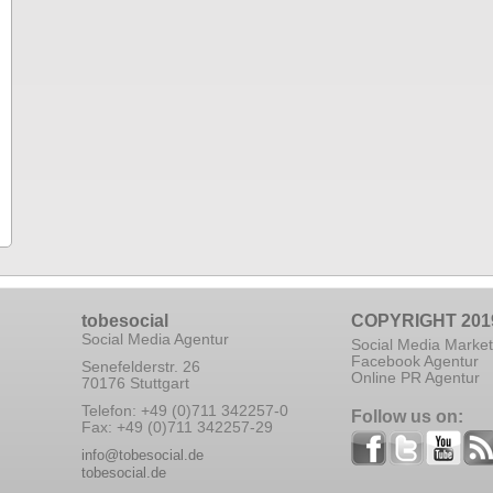
tobesocial
COPYRIGHT 201
Social Media Agentur
Social Media Market
Facebook Agentur
Senefelderstr. 26
Online PR Agentur
70176 Stuttgart
Telefon: +49 (0)711 342257-0
Follow us on:
Fax: +49 (0)711 342257-29
info@tobesocial.de
tobesocial.de