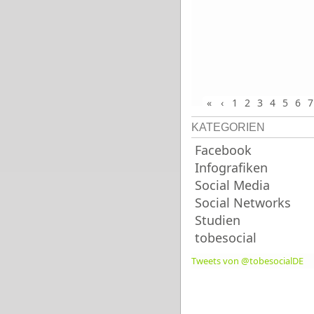
«
‹
1
2
3
4
5
6
7
KATEGORIEN
Facebook
Infografiken
Social Media
Social Networks
Studien
tobesocial
Tweets von @tobesocialDE