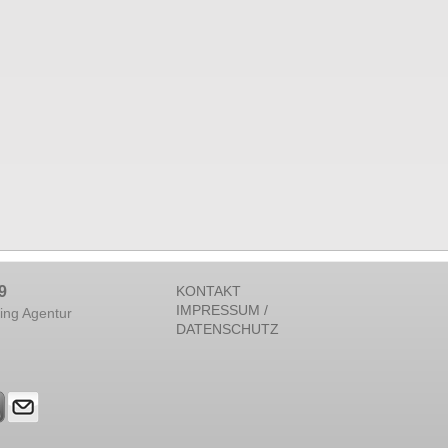
9
KONTAKT
IMPRESSUM /
ing Agentur
DATENSCHUTZ