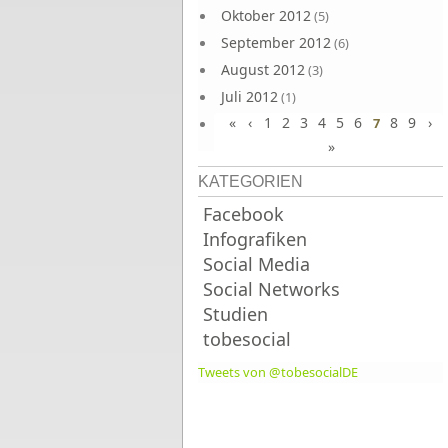
Oktober 2012
(5)
September 2012
(6)
August 2012
(3)
Juli 2012
(1)
«
‹
1
2
3
4
5
6
8
9
›
Juni 2012
7
(4)
»
KATEGORIEN
Facebook
Infografiken
Social Media
Social Networks
Studien
tobesocial
Tweets von @tobesocialDE