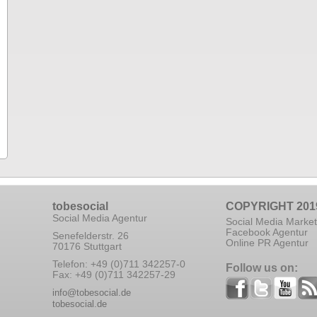
tobesocial
COPYRIGHT 201
Social Media Agentur
Social Media Market
Facebook Agentur
Senefelderstr. 26
Online PR Agentur
70176 Stuttgart
Telefon: +49 (0)711 342257-0
Follow us on:
Fax: +49 (0)711 342257-29
info@tobesocial.de
tobesocial.de