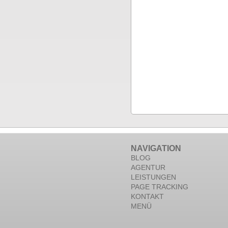
NAVIGATION
BLOG
AGENTUR
LEISTUNGEN
PAGE TRACKING
KONTAKT
MENÜ