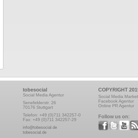
tobesocial
COPYRIGHT 201
Social Media Agentur
Social Media Market
Facebook Agentur
Senefelderstr. 26
Online PR Agentur
70176 Stuttgart
Telefon: +49 (0)711 342257-0
Follow us on:
Fax: +49 (0)711 342257-29
info@tobesocial.de
tobesocial.de