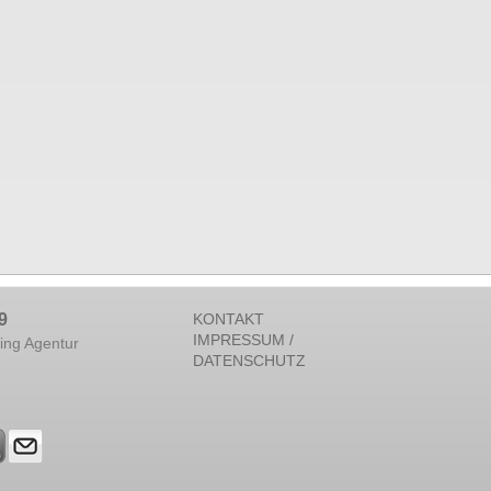
9
KONTAKT
IMPRESSUM /
ing Agentur
DATENSCHUTZ