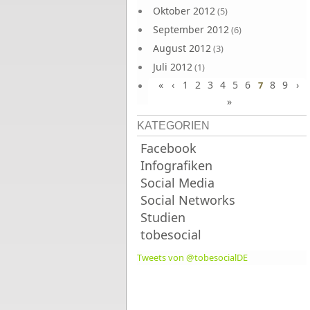
Oktober 2012
(5)
September 2012
(6)
August 2012
(3)
Juli 2012
(1)
«
‹
1
2
3
4
5
6
8
9
›
Juni 2012
7
(4)
»
KATEGORIEN
Facebook
Infografiken
Social Media
Social Networks
Studien
tobesocial
Tweets von @tobesocialDE