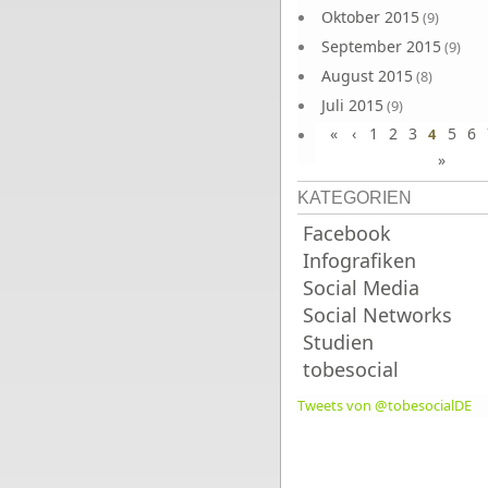
Oktober 2015
(9)
September 2015
(9)
August 2015
(8)
Juli 2015
(9)
«
‹
1
2
3
5
6
Juni 2015
4
(9)
»
KATEGORIEN
Facebook
Infografiken
Social Media
Social Networks
Studien
tobesocial
Tweets von @tobesocialDE