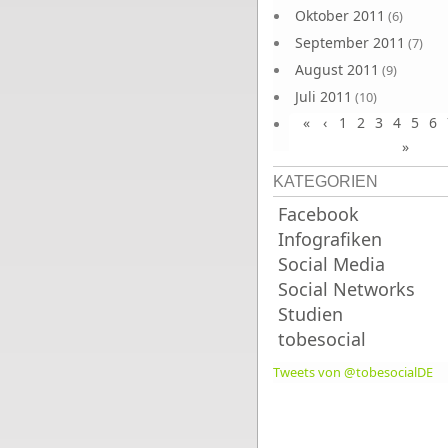
Oktober 2011
(6)
September 2011
(7)
August 2011
(9)
Juli 2011
(10)
«
‹
1
2
3
4
5
6
Juni 2011
(9)
»
KATEGORIEN
Facebook
Infografiken
Social Media
Social Networks
Studien
tobesocial
Tweets von @tobesocialDE