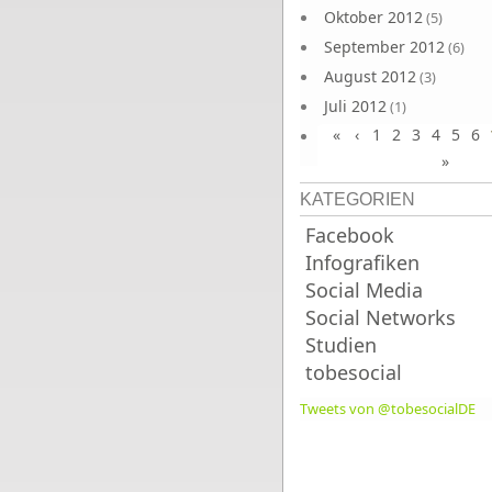
Oktober 2012
(5)
September 2012
(6)
August 2012
(3)
Juli 2012
(1)
«
‹
1
2
3
4
5
6
Juni 2012
(4)
»
KATEGORIEN
Facebook
Infografiken
Social Media
Social Networks
Studien
tobesocial
Tweets von @tobesocialDE