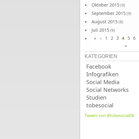
Oktober 2015
(9)
September 2015
(9)
August 2015
(8)
Juli 2015
(9)
«
‹
1
2
3
5
6
Juni 2015
4
(9)
»
KATEGORIEN
Facebook
Infografiken
Social Media
Social Networks
Studien
tobesocial
Tweets von @tobesocialDE