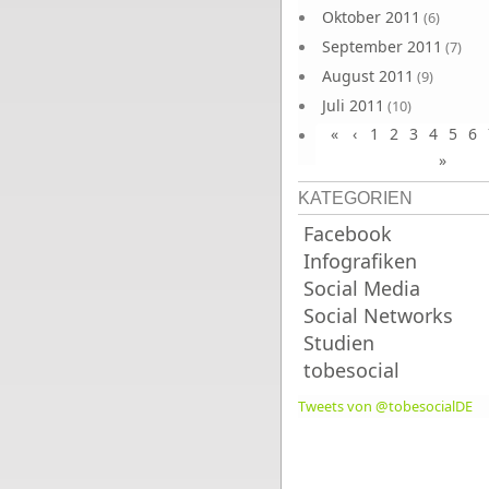
Oktober 2011
(6)
September 2011
(7)
August 2011
(9)
Juli 2011
(10)
«
‹
1
2
3
4
5
6
Juni 2011
(9)
»
KATEGORIEN
Facebook
Infografiken
Social Media
Social Networks
Studien
tobesocial
Tweets von @tobesocialDE