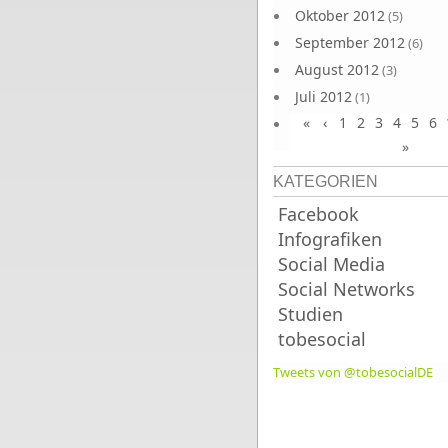
Oktober 2012
(5)
September 2012
(6)
August 2012
(3)
Juli 2012
(1)
«
‹
1
2
3
4
5
6
Juni 2012
(4)
»
KATEGORIEN
Facebook
Infografiken
Social Media
Social Networks
Studien
tobesocial
Tweets von @tobesocialDE