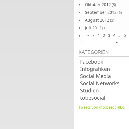
Oktober 2012
(5)
September 2012
(6)
August 2012
(3)
Juli 2012
(1)
«
‹
1
2
3
4
5
6
Juni 2012
(4)
»
KATEGORIEN
Facebook
Infografiken
Social Media
Social Networks
Studien
tobesocial
Tweets von @tobesocialDE