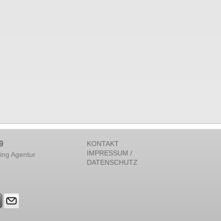
9
KONTAKT
IMPRESSUM /
ing Agentur
DATENSCHUTZ