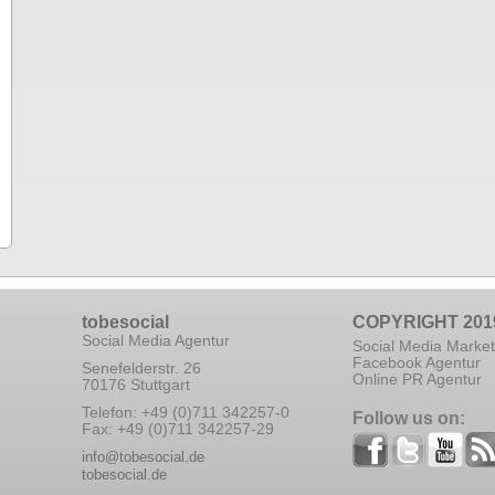
tobesocial
COPYRIGHT 201
Social Media Agentur
Social Media Market
Facebook Agentur
Senefelderstr. 26
Online PR Agentur
70176 Stuttgart
Telefon: +49 (0)711 342257-0
Follow us on:
Fax: +49 (0)711 342257-29
info@tobesocial.de
tobesocial.de