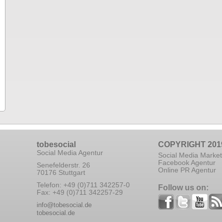
tobesocial
COPYRIGHT 201
Social Media Agentur
Social Media Market
Facebook Agentur
Senefelderstr. 26
Online PR Agentur
70176 Stuttgart
Telefon: +49 (0)711 342257-0
Follow us on:
Fax: +49 (0)711 342257-29
info@tobesocial.de
tobesocial.de