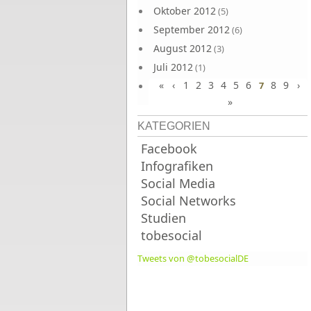
Oktober 2012
(5)
September 2012
(6)
August 2012
(3)
Juli 2012
(1)
«
‹
1
2
3
4
5
6
8
9
›
Juni 2012
7
(4)
»
KATEGORIEN
Facebook
Infografiken
Social Media
Social Networks
Studien
tobesocial
Tweets von @tobesocialDE