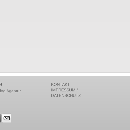
9
KONTAKT
IMPRESSUM /
ing Agentur
DATENSCHUTZ