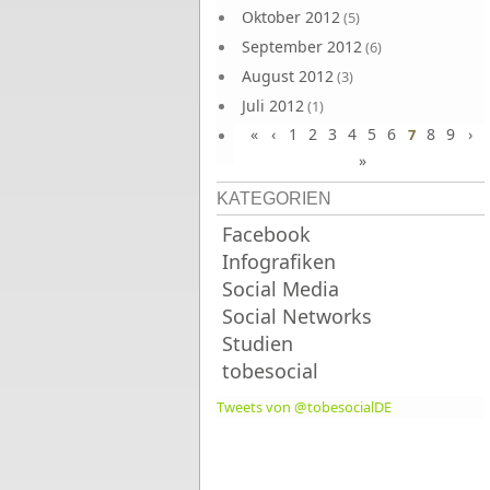
Oktober 2012
(5)
September 2012
(6)
August 2012
(3)
Juli 2012
(1)
«
‹
1
2
3
4
5
6
8
9
›
Juni 2012
7
(4)
»
KATEGORIEN
Facebook
Infografiken
Social Media
Social Networks
Studien
tobesocial
Tweets von @tobesocialDE