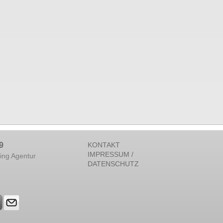
9
KONTAKT
IMPRESSUM /
ing Agentur
DATENSCHUTZ