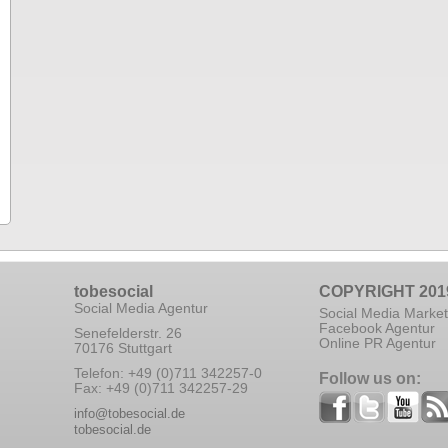
tobesocial
COPYRIGHT 201
Social Media Agentur
Social Media Market
Facebook Agentur
Senefelderstr. 26
Online PR Agentur
70176 Stuttgart
Telefon: +49 (0)711 342257-0
Follow us on:
Fax: +49 (0)711 342257-29
info@tobesocial.de
tobesocial.de