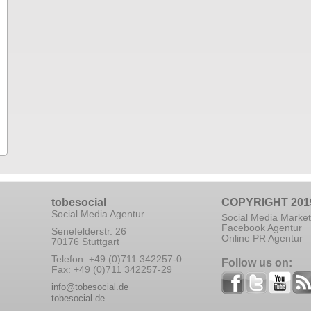
tobesocial
COPYRIGHT 201
Social Media Agentur
Social Media Market
Facebook Agentur
Senefelderstr. 26
Online PR Agentur
70176 Stuttgart
Telefon: +49 (0)711 342257-0
Follow us on:
Fax: +49 (0)711 342257-29
info@tobesocial.de
tobesocial.de