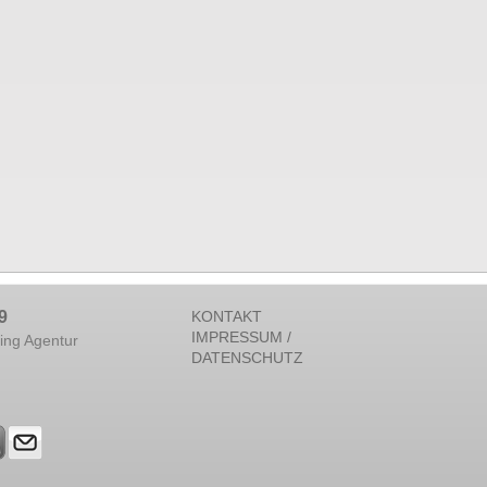
9
KONTAKT
IMPRESSUM /
ing Agentur
DATENSCHUTZ