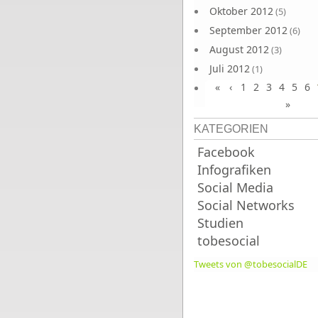
Oktober 2012
(5)
September 2012
(6)
August 2012
(3)
Juli 2012
(1)
«
‹
1
2
3
4
5
6
Juni 2012
(4)
»
KATEGORIEN
Facebook
Infografiken
Social Media
Social Networks
Studien
tobesocial
Tweets von @tobesocialDE