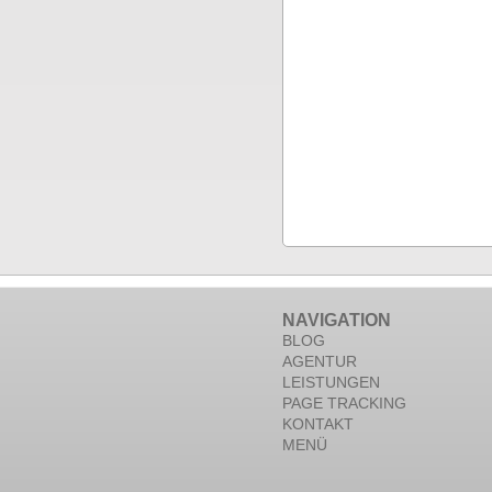
NAVIGATION
BLOG
AGENTUR
LEISTUNGEN
PAGE TRACKING
KONTAKT
MENÜ