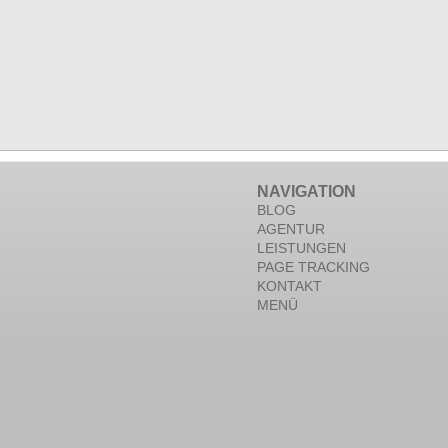
NAVIGATION
BLOG
AGENTUR
LEISTUNGEN
PAGE TRACKING
KONTAKT
MENÜ