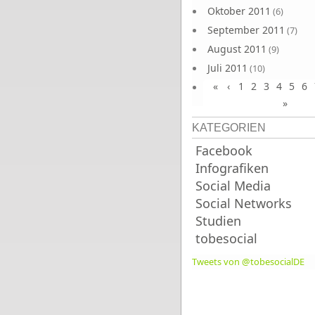
Oktober 2011
(6)
September 2011
(7)
August 2011
(9)
Juli 2011
(10)
«
‹
1
2
3
4
5
6
Juni 2011
(9)
»
KATEGORIEN
Facebook
Infografiken
Social Media
Social Networks
Studien
tobesocial
Tweets von @tobesocialDE