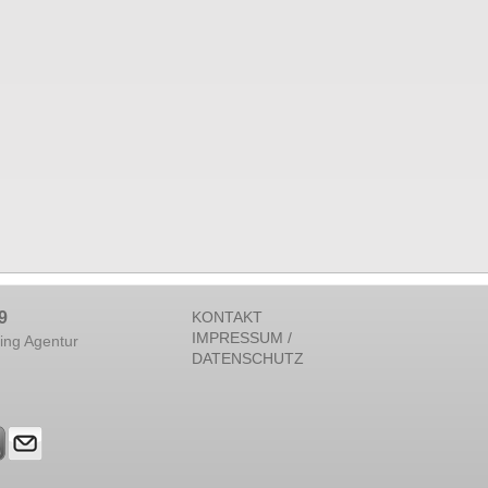
9
KONTAKT
IMPRESSUM /
ing Agentur
DATENSCHUTZ