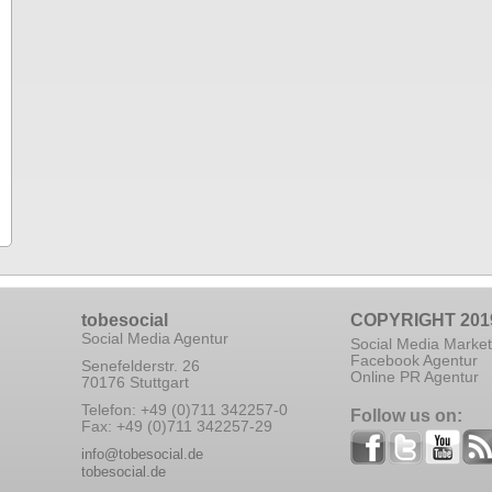
tobesocial
COPYRIGHT 201
Social Media Agentur
Social Media Market
Facebook Agentur
Senefelderstr. 26
Online PR Agentur
70176 Stuttgart
Telefon: +49 (0)711 342257-0
Follow us on:
Fax: +49 (0)711 342257-29
info@tobesocial.de
tobesocial.de